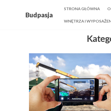
Przejdź
STRONA GŁÓWNA
O
do
Budpasja
treści
WNĘTRZA I WYPOSAŻE
Kateg