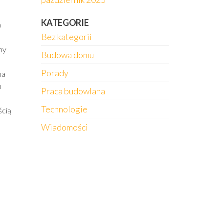
KATEGORIE
o
Bez kategorii
ny
Budowa domu
Porady
na
h
Praca budowlana
Technologie
ścią
Wiadomości