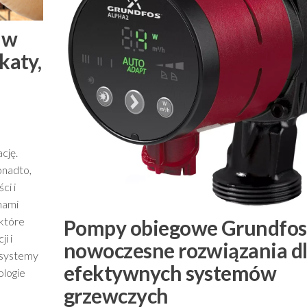
 w
katy,
cję.
onadto,
ci i
nami
 które
Pompy obiegowe Grundfos
i i
nowoczesne rozwiązania d
e systemy
efektywnych systemów
ologie
grzewczych