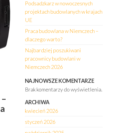
Podsadzkarz w nowoczesnych
projektach budowlanych w krajach
UE
Praca budowlana w Niemczech –
dlaczego warto?
Najbardziej poszukiwani
pracownicy budowlani w
Niemczech 2026
NAJNOWSZE KOMENTARZE
Brak komentarzy do wyświetlenia.
 –
ARCHIWA
la
kwiecień 2026
styczeń 2026
październik 2025