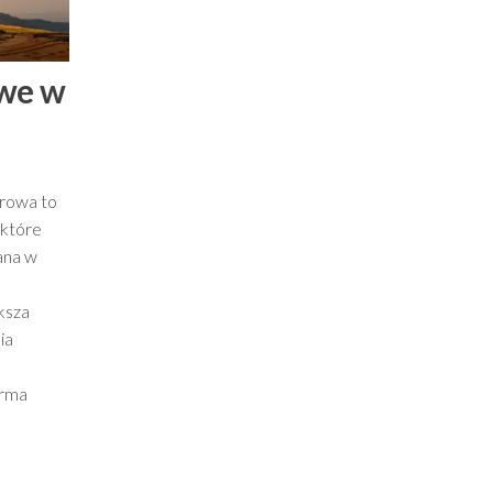
we w
trowa to
 które
ana w
ksza
ia
arma