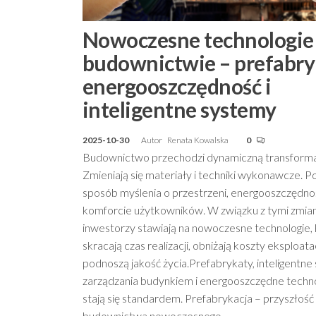
Nowoczesne technologie
budownictwie – prefabry
energooszczędność i
inteligentne systemy
2025-10-30
Autor
Renata Kowalska
0
Budownictwo przechodzi dynamiczną transforma
Zmieniają się materiały i techniki wykonawcze. P
sposób myślenia o przestrzeni, energooszczędnoś
komforcie użytkowników. W związku z tymi zmia
inwestorzy stawiają na nowoczesne technologie,
skracają czas realizacji, obniżają koszty eksploatacj
podnoszą jakość życia.Prefabrykaty, inteligentn
zarządzania budynkiem i energooszczędne techn
stają się standardem. Prefabrykacja – przyszłość
budownictwa nowoczesnego…